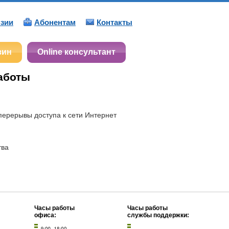
зии
Абонентам
Контакты
зин
Online консультант
аботы
перерывы доступа к сети Интернет
тва
Часы работы
Часы работы
офиса:
службы поддержки: