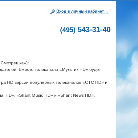
Вход в личный кабинет →
543-31-40
(495)
«Смотрешка»):
дателей. Вместо телеканала «Мультик HD» будет
отра HD версии популярных телеканалов «СТС HD» и
ial HD», «Shant Music HD» и «Shant News HD».