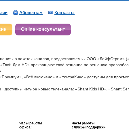
зии
Абонентам
Контакты
зин
Online консультант
ениях в пакетах каналов, предоставляемых ООО «ЛайфСтрим» (
 и «Твой Дом HD» прекращают своё вещание по решению правообла
».
, «Премиум», «Всё включено» и «УльтраКино» доступны для просм
m» доступны четыре новых телеканала: «Shant Kids HD», «Shant Ser
Часы работы
Часы работы
офиса:
службы поддержки: