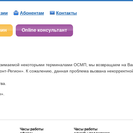
зии
Абонентам
Контакты
зин
Online консультант
 взимаемой некоторыми терминалами ОСМП, мы возвращаем на Ваш
онт-Регион». К сожалению, данная проблема вызвана некорректн
ва.
».
Часы работы
Часы работы